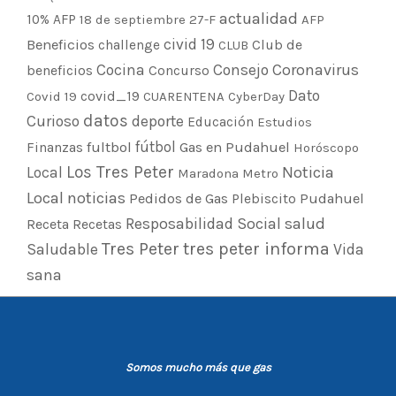
actualidad
10% AFP
18 de septiembre
27-F
AFP
civid 19
Beneficios
Club de
challenge
CLUB
Cocina
Consejo
Coronavirus
beneficios
Concurso
Dato
covid_19
Covid 19
CUARENTENA
CyberDay
datos
Curioso
deporte
Educación
Estudios
fultbol
fútbol
Finanzas
Gas en Pudahuel
Horóscopo
Los Tres Peter
Noticia
Local
Maradona
Metro
Local
noticias
Pedidos de Gas
Plebiscito
Pudahuel
Resposabilidad Social
salud
Receta
Recetas
Tres Peter
tres peter informa
Saludable
Vida
sana
Somos mucho más que gas