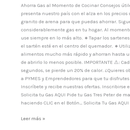
Ahorra Gas al Momento de Cocinar Consejos útile
presenta nuestro país con el alza en los precio
granito de arena para que puedas ahorrar. Sigue
considerablemente gas en tu hogar. Al momento d
use siempre en lo más alto. 🔸Tapar los sartenes
el sartén esté en el centro del quemador. 🔸Utili
alimentos mucho más rápido y ahorran hasta un
de abrirlo lo menos posible. IMPORTANTE ⚠️: Cad
segundos, se pierde un 20% de calor. ¿Quieres o
a PYMES y Emprendedores para que tu disfrutes d
Inscríbete y recibe nuestras ofertas. Inscribi
Solicita tu Gas AQUI Pide tu Gas Tres Peter de m
haciendo CLIC en el Botón… Solicita Tu Gas AQUI
Leer más »