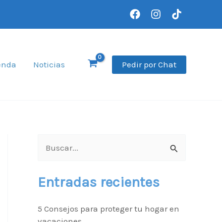
Pedir por Chat
enda
Noticias
B
u
Entradas recientes
s
c
5 Consejos para proteger tu hogar en
a
vacaciones