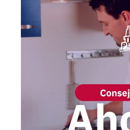
DATO:
Ahorra
Gas
al
Momento
de
Cocinar