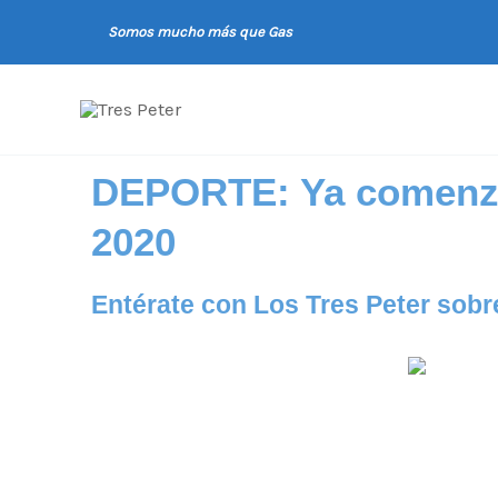
Ir
Somos mucho más que Gas
al
contenido
DEPORTE: Ya comenzó
2020
Entérate con Los Tres Peter sobr
El campeonato nacional dio
inicio y ya se han jugado los
primeros partidos.