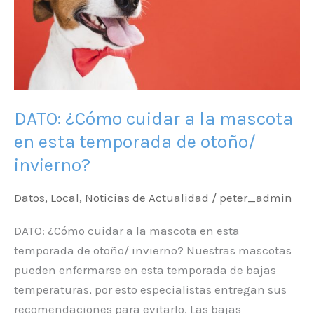
la
mascota
en
esta
temporada
de
DATO: ¿Cómo cuidar a la mascota
otoño/
en esta temporada de otoño/
invierno?
invierno?
Datos
,
Local
,
Noticias de Actualidad
/
peter_admin
DATO: ¿Cómo cuidar a la mascota en esta
temporada de otoño/ invierno? Nuestras mascotas
pueden enfermarse en esta temporada de bajas
temperaturas, por esto especialistas entregan sus
recomendaciones para evitarlo. Las bajas