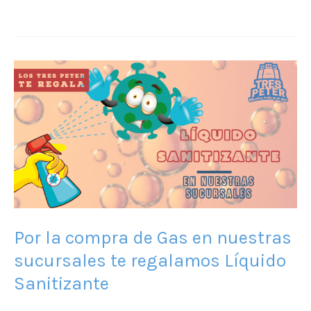
Por
la
compra
de
Gas
en
nuestras
sucursales
te
Por la compra de Gas en nuestras
regalamos
sucursales te regalamos Líquido
Líquido
Sanitizante
Sanitizante