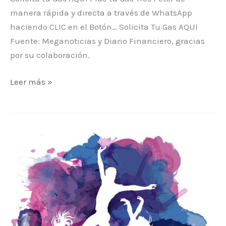
manera rápida y directa a través de WhatsApp
haciendo CLIC en el Botón… Solicita Tu Gas AQUI
Fuente: Meganoticias y Diario Financiero, gracias
por su colaboración.
Leer más »
SALUD:
Los
beneficios
de
hacer
Zumba