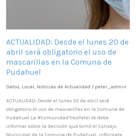
abril
será
obligatorio
el
uso
ACTUALIDAD: Desde el lunes 20 de
de
abril será obligatorio el uso de
mascarillas
mascarillas en la Comuna de
en
la
Pudahuel
Comuna
Datos
,
Local
,
Noticias de Actualidad
/
peter_admin
de
Pudahuel
ACTUALIDAD: Desde el lunes 20 de abril será
obligatorio el uso de mascarillas en la Comuna de
Pudahuel La #ComunidadTresPeter te debe
informar sobre la decisión que tomó el Consejo
Municipal de la Comuna de Pudahuel, infórmate