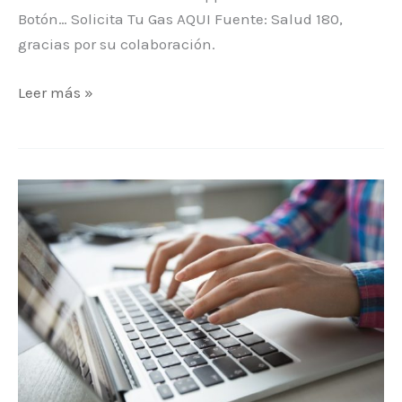
Botón… Solicita Tu Gas AQUI Fuente: Salud 180,
gracias por su colaboración.
Leer más »
DATO:
Becas
Talento
Digital:
Sence
ofrece
1.200
cupos
para