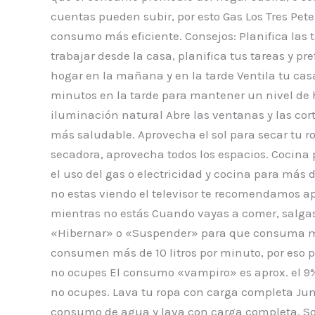
cuentas pueden subir, por esto Gas Los Tres Pete
consumo más eficiente. Consejos: Planifica las t
trabajar desde la casa, planifica tus tareas y pr
hogar en la mañana y en la tarde Ventila tu ca
minutos en la tarde para mantener un nivel de 
iluminación natural Abre las ventanas y las cort
más saludable. Aprovecha el sol para secar tu rop
secadora, aprovecha todos los espacios. Cocina 
el uso del gas o electricidad y cocina para más de
no estas viendo el televisor te recomendamos a
mientras no estás Cuando vayas a comer, salgas
«Hibernar» o «Suspender» para que consuma m
consumen más de 10 litros por minuto, por eso p
no ocupes El consumo «vampiro» es aprox. el 9%
no ocupes. Lava tu ropa con carga completa Jun
consumo de agua y lava con carga completa. Sol