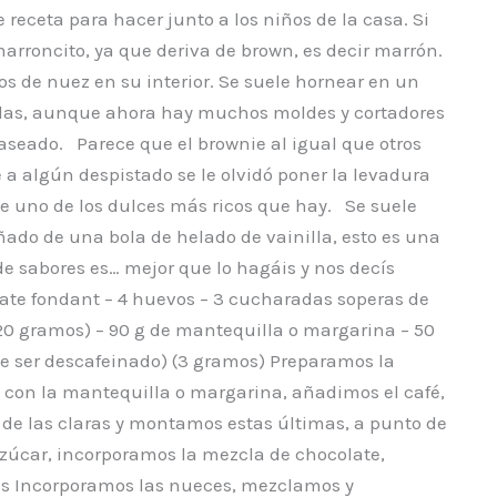
eceta para hacer junto a los niños de la casa. Si
arroncito, ya que deriva de brown, es decir marrón.
os de nuez en su interior. Se suele hornear en un
adas, aunque ahora hay muchos moldes y cortadores
aseado. Parece que el brownie al igual que otros
 a algún despistado se le olvidó poner la levadura
e uno de los dulces más ricos que hay. Se suele
ñado de una bola de helado de vainilla, esto es una
de sabores es… mejor que lo hagáis y nos decís
late fondant – 4 huevos – 3 cucharadas soperas de
20 gramos) – 90 g de mantequilla o margarina – 50
de ser descafeinado) (3 gramos) Preparamos la
 con la mantequilla o margarina, añadimos el café,
e las claras y montamos estas últimas, a punto de
zúcar, incorporamos la mezcla de chocolate,
as Incorporamos las nueces, mezclamos y