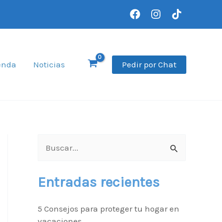
Pedir por Chat
enda
Noticias
B
u
Entradas recientes
s
c
5 Consejos para proteger tu hogar en
a
vacaciones