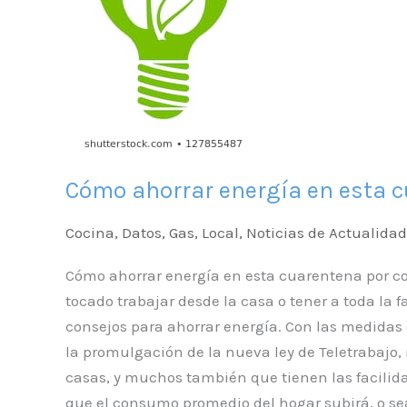
esta
cuarentena
por
coronavirus
Cómo ahorrar energía en esta c
Cocina
,
Datos
,
Gas
,
Local
,
Noticias de Actualidad
Cómo ahorrar energía en esta cuarentena por c
tocado trabajar desde la casa o tener a toda la 
consejos para ahorrar energía. Con las medidas 
la promulgación de la nueva ley de Teletrabajo
casas, y muchos también que tienen las facilida
que el consumo promedio del hogar subirá, o sea