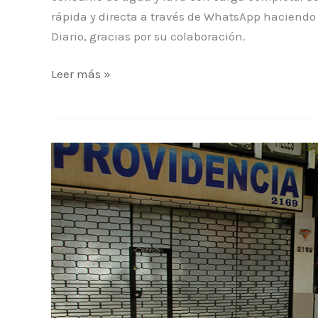
rápida y directa a través de WhatsApp haciendo 
Diario, gracias por su colaboración.
Leer más »
Actualidad:
Cuatro
horas
para
ir
al
supermercado
o
la