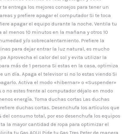
r te entrega los mejores consejos para tener un
areas y prefiere apagar el computador Si te toca
efiere apagar el equipo durante la noche. Ventila tu
sa al menos 10 minutos en la mañana y otros 10
humedad y/o sobrecalentamiento. Prefiere la
inas para dejar entrar la luz natural, es mucho
a Aprovecha el calor del sol y evita utilizar la
para más de 1 persona Si estas en la casa, optimiza
 un día. Apaga el televisor si no lo estas viendo Si
pagarlo. Activa el modo «hibernar» o «Suspender»
 o no estes frente al computador déjalo en modo
enos energía. Toma duchas cortas Las duchas
refiere duchas cortas. Desenchufa los artículos que
 del consumo total, por eso desenchufa los equipos
ta la mayor cantidad de ropa para optimizar el
icita tu Gas AQUI Pide tu Gas Tres Peter de manera