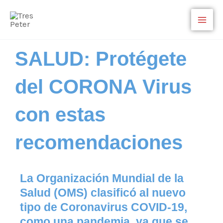
Ir
al
contenido
SALUD: Protégete
del CORONA Virus
con estas
recomendaciones
La Organización Mundial de la
Salud (OMS) clasificó al nuevo
tipo de Coronavirus COVID-19,
como una pandemia, ya que se