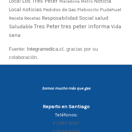
Los Tres Peter
Noticia
Local
Maradona
Metro
Local
noticias
Pedidos de Gas
Plebiscito
Pudahuel
Resposabilidad Social
salud
Receta
Recetas
Tres Peter
tres peter informa
Saludable
Vida
sana
Fuente:
Integramedica
.cl
, gracias por su
colaboración.
Somos mucho más que gas
Reparto en Santiago
Teléfonos:
2 2597 2037
2 2644 6605