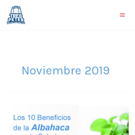
Ir
al
contenido
Noviembre 2019
Salud:
conoce
los
10