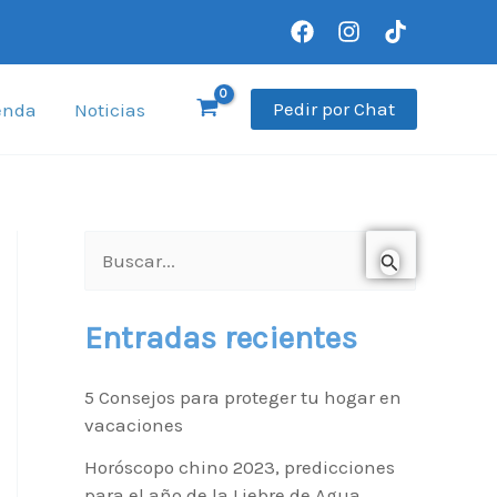
Pedir por Chat
enda
Noticias
B
u
Entradas recientes
s
c
5 Consejos para proteger tu hogar en
a
vacaciones
r
Horóscopo chino 2023, predicciones
p
para el año de la Liebre de Agua