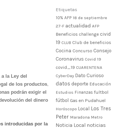
Etiquetas
10% AFP
18 de septiembre
actualidad
27-F
AFP
civid
Beneficios
challenge
19
Club de beneficios
CLUB
Cocina
Consejo
Concurso
Coronavirus
Covid 19
covid_19
CUARENTENA
Dato Curioso
CyberDay
a la Ley del
datos
deporte
Educación
egal de los productos
,
fultbol
Finanzas
onas podrán exigir el
Estudios
fútbol
devolución del dinero
Gas en Pudahuel
Los Tres
Local
Horóscopo
Peter
Maradona
Metro
s introducidas por la
Noticia Local
noticias