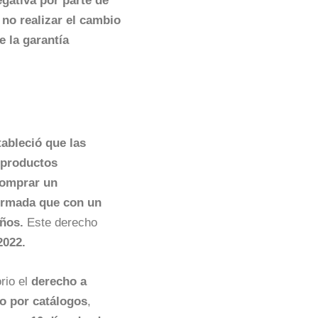
egativa por parte de
r
no realizar el cambio
e la garantía
tableció que las
 productos
comprar un
formada que con un
años.
Este derecho
2022.
rio el
derecho a
 o por catálogos
,