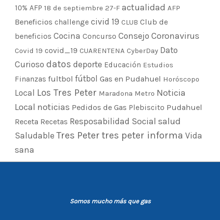
actualidad
10% AFP
18 de septiembre
27-F
AFP
civid 19
Beneficios
Club de
challenge
CLUB
Cocina
Consejo
Coronavirus
beneficios
Concurso
Dato
covid_19
Covid 19
CUARENTENA
CyberDay
datos
Curioso
deporte
Educación
Estudios
fultbol
fútbol
Finanzas
Gas en Pudahuel
Horóscopo
Los Tres Peter
Noticia
Local
Maradona
Metro
Local
noticias
Pedidos de Gas
Plebiscito
Pudahuel
Resposabilidad Social
salud
Receta
Recetas
Tres Peter
tres peter informa
Saludable
Vida
sana
Somos mucho más que gas