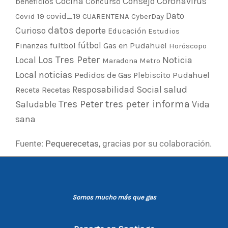
Cocina
Consejo
Coronavirus
beneficios
Concurso
Dato
covid_19
Covid 19
CUARENTENA
CyberDay
datos
Curioso
deporte
Educación
Estudios
fultbol
fútbol
Finanzas
Gas en Pudahuel
Horóscopo
Los Tres Peter
Noticia
Local
Maradona
Metro
Local
noticias
Pedidos de Gas
Plebiscito
Pudahuel
Resposabilidad Social
salud
Receta
Recetas
Tres Peter
tres peter informa
Saludable
Vida
sana
Fuente:
Pequerecetas
,
gracias por su colaboración.
Somos mucho más que gas